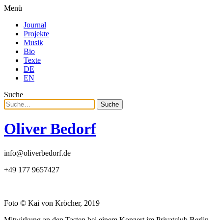
Menü
Journal
Projekte
Musik
Bio
Texte
DE
EN
Suche
Suche
Oliver Bedorf
info@oliverbedorf.de
+49 177 9657427
Foto © Kai von Kröcher, 2019
Mitwirkung an den Tasten bei einem Konzert im Privatclub Berlin