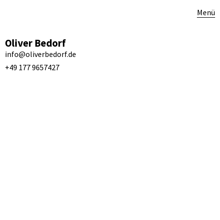
Menü
Oliver Bedorf
info@oliverbedorf.de
+49 177 9657427
Oberbilker Stromspaziergang
Bei einem Audiowalk durch Düsseldorf Oberbilk mit Kanade
Hamawaki und Oliver Bedorf erleben wir die Stadt auf eine
neue Art und Weise und hören die elektromagnetischen Felder
von Laternen, Automaten und Stromkästen. In gedruckten,
freien Notationssystemen können Teilnehmende die Klänge
notieren und dabei ihrer Fantasie freien Lauf lassen.