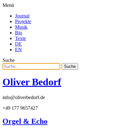
Menü
Journal
Projekte
Musik
Bio
Texte
DE
EN
Suche
Suche
Oliver Bedorf
info@oliverbedorf.de
+49 177 9657427
Orgel & Echo