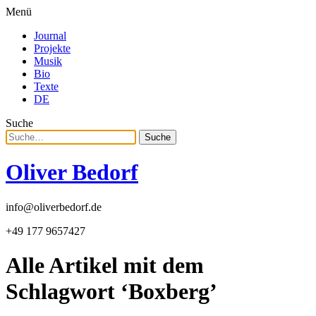
Menü
Journal
Projekte
Musik
Bio
Texte
DE
Suche
Suche
Oliver Bedorf
info@oliverbedorf.de
+49 177 9657427
Alle Artikel mit dem
Schlagwort ‘
Boxberg
’