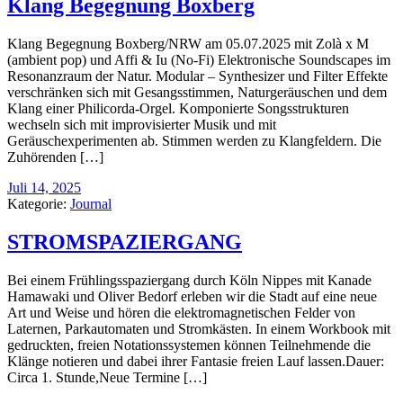
Klang Begegnung Boxberg
Klang Begegnung Boxberg/NRW am 05.07.2025 mit Zolà x M
(ambient pop) und Affi & Iu (No-Fi) Elektronische Soundscapes im
Resonanzraum der Natur. Modular – Synthesizer und Filter Effekte
verschränken sich mit Gesangsstimmen, Naturgeräuschen und dem
Klang einer Philicorda-Orgel. Komponierte Songsstrukturen
wechseln sich mit improvisierter Musik und mit
Geräuschexperimenten ab. Stimmen werden zu Klangfeldern. Die
Zuhörenden […]
Juli 14, 2025
Kategorie:
Journal
STROMSPAZIERGANG
Bei einem Frühlingsspaziergang durch Köln Nippes mit Kanade
Hamawaki und Oliver Bedorf erleben wir die Stadt auf eine neue
Art und Weise und hören die elektromagnetischen Felder von
Laternen, Parkautomaten und Stromkästen. In einem Workbook mit
gedruckten, freien Notationssystemen können Teilnehmende die
Klänge notieren und dabei ihrer Fantasie freien Lauf lassen.Dauer:
Circa 1. Stunde,Neue Termine […]