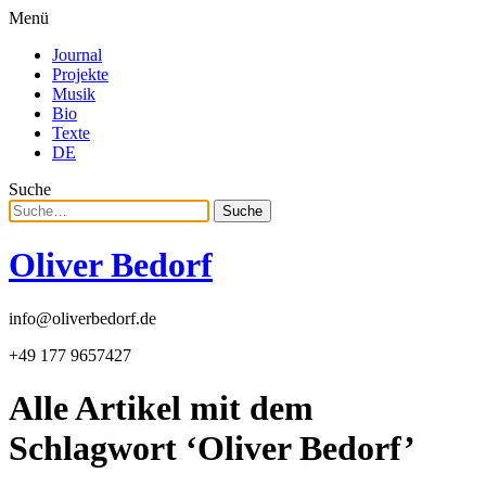
Menü
Journal
Projekte
Musik
Bio
Texte
DE
Suche
Suche
Oliver Bedorf
info@oliverbedorf.de
+49 177 9657427
Alle Artikel mit dem
Schlagwort ‘
Oliver Bedorf
’